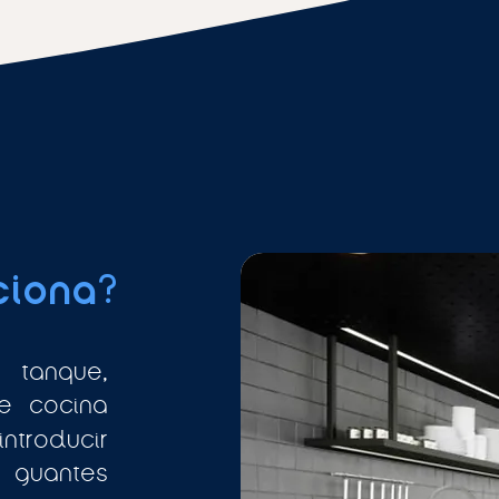
ciona?
 tanque,
e cocina
roducir
 guantes