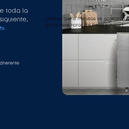
e toda la
iguiente,
¿Sabías que si me usas se acabaron
todas esas horas de frotar y frotar?
to.
adherente