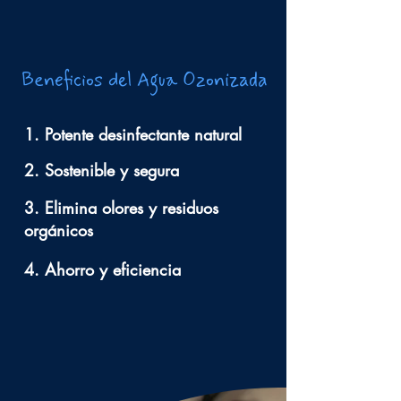
El agua ozonizada
se genera in situ
, y por
tanto no se puede almacenar ni transportar.
Después de actuar, el ozono se convierte
en oxígeno, no dejando ningún residuo y
Beneficios del Agua Ozonizada
por tanto es considerado un biocida amigo
y totalmente sostenible.
1. Potente desinfectante natural
2. Sostenible y segura
3. Elimina olores y residuos
orgánicos
4. Ahorro y eficiencia