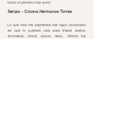
hacia un planeta más sano!
Sergio - Cocina Hermanos Torres
Lo que más me sorprende del agua ozonizada
es que lo puedes usar para limpiar suelos,
encimeras, cristal, platos, ollas... Elimina las
bacterias y te queda impecable, sin ningún tipo
de jabón. Es sorprendente.
Carlos - Can Culleres