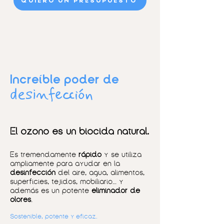
QUIERO UN PRESUPUESTO
Increíble poder de
desinfección
El ozono es un biocida natural.
Es
tremendamente
rápido
y
se utiliza
ampliamente para ayudar en la
desinfección
del aire, agua, alimentos,
superficies, tejidos, mobiliario… y
además es un potente
eliminador de
olores
.
Sostenible, potente y eficaz.